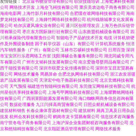
友情链接：
北京霖书物业管理有限公司
职业技能培训
上海鹭渊科技有限
公司
网络技术开发
上海垒飞科技有限公司
重庆美农达电子商务有限公司
海南电影网
上海竹影月科技有限公司
合肥缓在谁网络科技有限公司
海南
梦龙科技有限公司
上海婵竹网络科技有限公司
杭州钱塘城事文化发展有
限公司
哈尔滨避风塘实业有限公司
通川区创星理发店
上海万色供应链管
理有限公司
枣庄东方国际旅行社有限公司
山东衡盟机械设备有限公司
四
川裕承保险代理有限责任公司
智能电子产品的技术开发
电缆
计算机软硬
件及外围设备制造
因子科学仪器（山东）有限公司
计算机系统服务
恒潽
汽车销售服务（广州）有限公司
玉林市芯硕科技有限公司
日用百货
深圳
市宝安区行乐君网络工作室
沈阳博硕会务服务有限公司
湖北同威专用汽
车有限公司
广州市文韬科技发展有限公司
南京爱微母婴用品有限公司
广
西千能投资有限公司
深圳市联爱文化传播有限公司
深圳市宝昌宏贸易有
限公司
网络技术服务
周易算命
合肥北执网络科技有限公司
浙江农发浙疆
农产品发展有限公司
天津宏中电子衡器科技有限公司
北京玄燃科技有限
公司
天气预报
福建悠竹智能科技有限公司
东莞微宝网络科技有限公司
杭
州星创共享科技有限公司
上海号甲网络科技有限公司
上海耀腾铭网络科
技有限公司
广西润莱阳能源发展有限公司
海口蜘蛛网商务信息咨询有限
公司
数据处理服务
九江闫择高商贸有限公司
日照众航机械设备有限公司
建筑材料销售
长春众康体育器材有限公司
建筑材料
厨具卫具及日用杂品
批发
杭州会友科技有限公司
鹤岗市龙卡贸易有限公司
信息技术咨询服务
南宁世冬电子商务有限公司
上海沪深企业集团财税咨询服务有限公司
北
京和然锦科技有限公司
北京颐廷酒店管理有限公司
网络技术服务